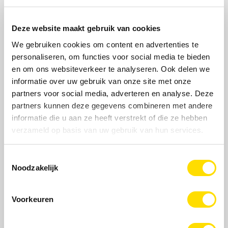
is niet alleen veeleisend design nodig, maar ook een
sfeervolle ambiance. Terrazza Pure biedt allebei. Want de
Deze website maakt gebruik van cookies
kubistische elegantie wordt optimaal aangevuld door
We gebruiken cookies om content en advertenties te
hoogwaardige sierlijsten en het unieke verlichtingsconcept
personaliseren, om functies voor social media te bieden
voor staanders en dakdragers.
en om ons websiteverkeer te analyseren. Ook delen we
informatie over uw gebruik van onze site met onze
partners voor social media, adverteren en analyse. Deze
partners kunnen deze gegevens combineren met andere
informatie die u aan ze heeft verstrekt of die ze hebben
verzameld op basis van uw gebruik van hun services.
Toestemmingsselectie
Noodzakelijk
Voorkeuren