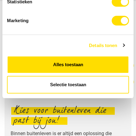
Statistieken
Marketing
Gerelateerde bestanden
Download hier bestanden met meer informatie
Details tonen
over het geselecteerde product
Alles toestaan
Terrazza Pure
Terrazza Sempra
Selectie toestaan
Kies
voor
buitenleven
die
past
bij
jou!
Binnen buitenleven is er altijd een oplossing die